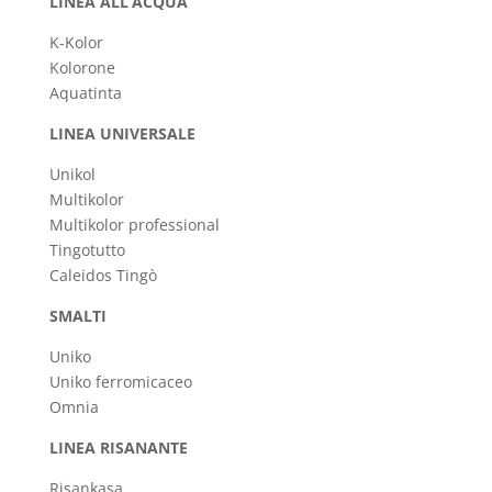
LINEA ALL’ACQUA
K-Kolor
Kolorone
Aquatinta
LINEA UNIVERSALE
Unikol
Multikolor
Multikolor professional
Tingotutto
Caleidos Tingò
SMALTI
Uniko
Uniko ferromicaceo
Omnia
LINEA RISANANTE
Risankasa