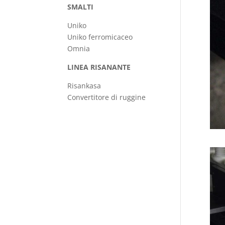
SMALTI
Uniko
Uniko ferromicaceo
Omnia
LINEA RISANANTE
Risankasa
Convertitore di ruggine