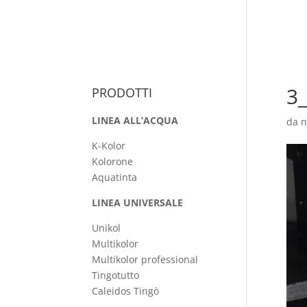
HOME
A
3
PRODOTTI
LINEA ALL’ACQUA
da
n
K-Kolor
Kolorone
Aquatinta
LINEA UNIVERSALE
Unikol
Multikolor
Multikolor professional
Tingotutto
Caleidos Tingò