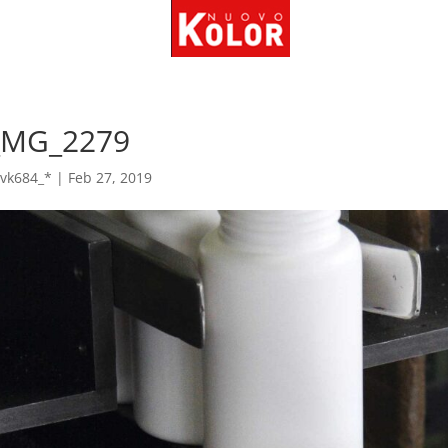
ZIENDA
PRODOTTI
DOVE SIAMO
CONT
_MG_2279
vk684_*
|
Feb 27, 2019