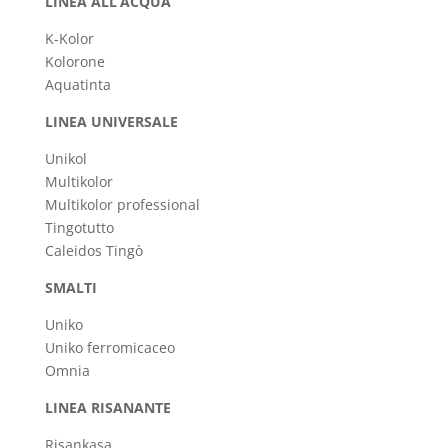
LINEA ALL’ACQUA
K-Kolor
Kolorone
Aquatinta
LINEA UNIVERSALE
Unikol
Multikolor
Multikolor professional
Tingotutto
Caleidos Tingò
SMALTI
Uniko
Uniko ferromicaceo
Omnia
LINEA RISANANTE
Risankasa