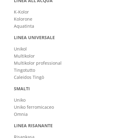
LINEA ALL’ACQUA
K-Kolor
Kolorone
Aquatinta
LINEA UNIVERSALE
Unikol
Multikolor
Multikolor professional
Tingotutto
Caleidos Tingò
SMALTI
Uniko
Uniko ferromicaceo
Omnia
LINEA RISANANTE
Risankasa