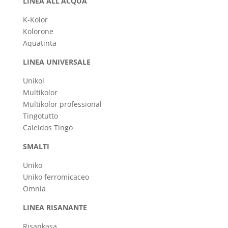
LINEA ALL’ACQUA
K-Kolor
Kolorone
Aquatinta
LINEA UNIVERSALE
Unikol
Multikolor
Multikolor professional
Tingotutto
Caleidos Tingò
SMALTI
Uniko
Uniko ferromicaceo
Omnia
LINEA RISANANTE
Risankasa